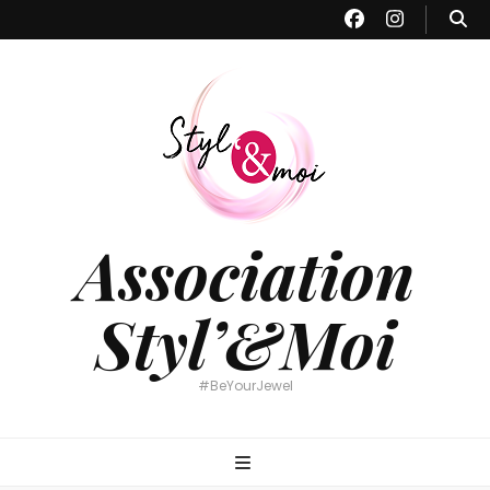
Association
Styl’&Moi
#BeYourJewel