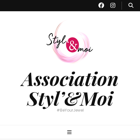
Association
Styl’&Moi
#BeYourJewel