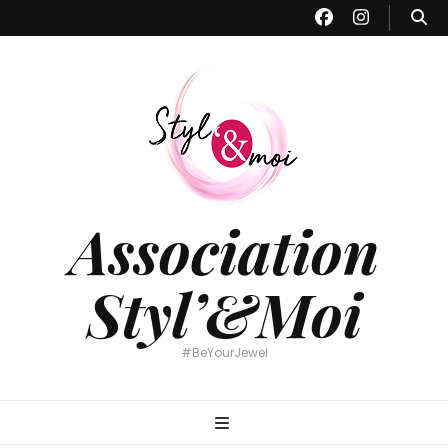
Association
Styl’&Moi
#BeYourJewel