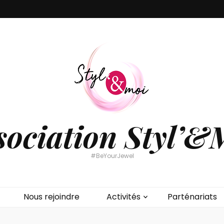
sociation Styl’&
#BeYourJewel
Nous rejoindre
Activités
Parténariats