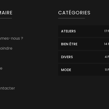
AIRE
CATÉGORIES
ATELIERS
17 
mmes-nous ?
BIEN ÊTRE
14 
joindre
DIVERS
4 
re
MODE
11 
ontacter